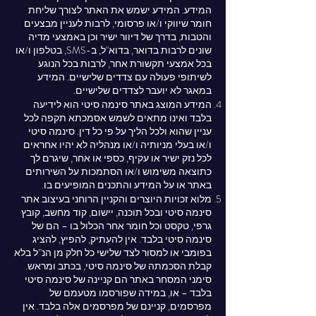
המידע. המידע ישמש את האתר לצורך שליחת
חומר שיווקי ו/או פרסומי, לרבות לעניין מבצעים
והטבות, בדרך של דיוור ישיר וכן באמצעי מדיה
שונים לרבות בדואר, בדוא"ל, ב-SMS, בטלפון ו/או
בכל אמצעי תקשורת אחר, לרבות בכל הנוגע
לשיתופי פעולה עם צדדים שלישיים. המידע
במאגר לא יועבר לצדדים שלישיים.
המידע המוצג באתר סינמה סיטי הוא לידיעה
בלבד ואינו מתאים לשמש אסמכתא תקפה לכל
עניין שהוא ולכל הליך על פי כל דין. סינמה סיטי
ו/או בעלי מניותיה ו/או מנהליה לא יהיו אחראים
לכל נזק ישיר או עקיף, כספי או אחר, שיגרם לך
כתוצאה משימוש ו/או הסתמכות על השירותים
באתר או על המידע והתכנים המופיעים בו.
מלוא זכויות היוצרים והקניין הרוחני בעיצוב אתר
סינמה סיטי ובכל תוכנה, יישום, קוד מחשב, קובץ
גרפי, טקסט וכל חומר אחר הכלול בו – הם של
סינמה סיטי בלבד. אין להעתיק, להפיץ, להציג
בפומבי או למסור לצד שלישי כל חלק מן הנ”ל בלא
קבלת הסכמתה של סינמה סיטי, בכתב ומראש.
סימני המסחר באתר הם קניינה של סינמה סיטי
בלבד – או, במידה שפורסמו מטעמם של
מפרסמים, קניינם של מפרסמים אלה בלבד. אין