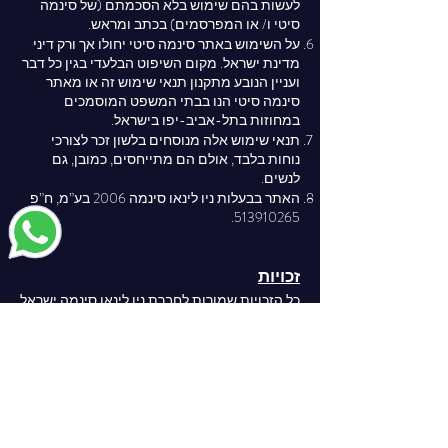
לעשות בהם שימוש בלא הסכמתם (של סינמה
סיטי ו/ או המפרסמים) בכתב ומראש.
על השימוש באתר סינמה סיטי יחולו אך ורק דיני
מדינת ישראל. מקום השיפוט הבלעדי בגין כל דבר
ועניין הנובע מתקנון תנאי שימוש זה או מאתר
סינמה סיטי הנו בבתי המשפט המוסמכים
במחוזות בתל-אביב-יפו בישראל.
תנאי שימוש אלה מנוסחים בלשון זכר לצורכי
נוחות בלבד, אולם הם מתייחסים, כמובן, גם
לנשים.
האתר בבעלות ניו לינאו סינמה 2006 בע”מ, ח”פ
.
513910265
זכויות
כל הזכויות שמורות לחברת ניו לינאו סינמה ישראל
בע"מ ולסינמה סיטי.
אין להעתיק כל חומר מהאתר ללא אישור מפורש
של הבעלים.​